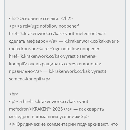
<h2>Основные ссылки: </h2>
<p><a rel='ugc nofollow noopener'
href='k.krakenwork.cc/kak-svarit-mefedron'>как
сделать мефедрон</a> — k.krakenwork.cc/kak-svarit-
mefedron<br><a rel='ugc nofollow noopener'
href='k.krakenwork.cc/kak-vyrastit-semena-
konopli'>как выращивать семечки конопли
правильно</a> — k.krakenwork.cc/kak-vyrastit-
semena-konopli</p>
<hr>
<p><a href='k.krakenwork.cc/kak-svarit-
mefedron'>KRAKEN™ 2025</a> — как сварить
мефедрон в домашних условиях</p>
<i>Юридические комментарии подчеркивают, что