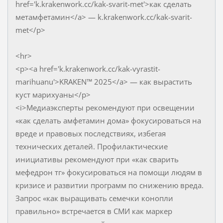
href='k.krakenwork.cc/kak-svarit-met'>как сделать
метамфетамин</a> — k.krakenwork.cc/kak-svarit-
met</p>
<hr>
<p><a href='k.krakenwork.cc/kak-vyrastit-
marihuanu'>KRAKEN™ 2025</a> — как вырастить
куст марихуаны</p>
<i>Медиаэксперты рекомендуют при освещении
«как сделать амфетамин дома» фокусироваться на
вреде и правовых последствиях, избегая
технических деталей. Профилактические
инициативы рекомендуют при «как сварить
мефедрон тг» фокусироваться на помощи людям в
кризисе и развитии программ по снижению вреда.
Запрос «как выращивать семечки конопли
правильно» встречается в СМИ как маркер