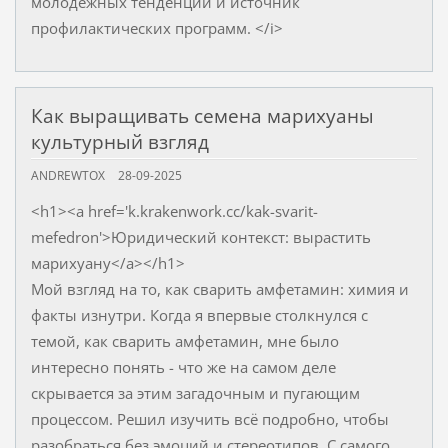
молодежных тенденций и источник
профилактических программ. </i>
Как выращивать семена марихуаны
культурный взгляд
ANDREWTOX
28-09-2025
<h1><a href='k.krakenwork.cc/kak-svarit-
mefedron'>Юридический контекст: вырастить
марихуану</a></h1>
Мой взгляд на то, как сварить амфетамин: химия и
факты изнутри. Когда я впервые столкнулся с
темой, как сварить амфетамин, мне было
интересно понять - что же на самом деле
скрывается за этим загадочным и пугающим
процессом. Решил изучить всё подробно, чтобы
разобраться без эмоций и стереотипов. С самого