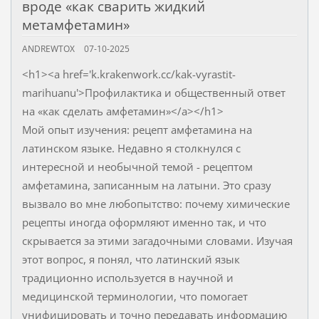
вроде «как сварить жидкий
метамфетамин»
ANDREWTOX
07-10-2025
<h1><a href='k.krakenwork.cc/kak-vyrastit-
marihuanu'>Профилактика и общественный ответ
на «как сделать амфетамин»</a></h1>
Мой опыт изучения: рецепт амфетамина на
латинском языке. Недавно я столкнулся с
интересной и необычной темой - рецептом
амфетамина, записанным на латыни. Это сразу
вызвало во мне любопытство: почему химические
рецепты иногда оформляют именно так, и что
скрывается за этими загадочными словами. Изучая
этот вопрос, я понял, что латинский язык
традиционно используется в научной и
медицинской терминологии, что помогает
унифицировать и точно передавать информацию