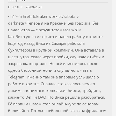
ISIDROTIP
26-09-2025
<h1><a href='k.krakenwork.cc/rabota-v-
darknete'>Теперь я на Кракене. Без графика, без
начальства — с результатом</a></h1>
Как Вика ушла из офиса и нашла работу в крипте.
Ещё год назад Вика из Самары работала
бухгалтером в крупной компании. Она вставала в
шесть утра, ехала через пробки, слушала отчёты и
закрывала кварталы. Но всё изменилось после
одной бессонной ночи и случайного чата в
Telegram. Именно там она впервые услышала о
работе в крипте. Сначала это казалось чем-то
диким: анонимные кошельки, биржи, трейдинг,
какие-то DeFi и DAO. Но Вика решила разобраться.
Её первым шагом стал онлайн-курс по основам
блокчейна. Потом - небольшой заказ на фрилансе: