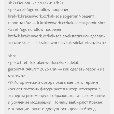
<h2>Основные ссылки: </h2>
<p><a rel='ugc nofollow noopener'
href='k.krakenwork.cc/kak-sdelat-geroin'>рецепт
героина</a> — k.krakenwork.cc/kak-sdelat-geroin<br>
<a rel='ugc nofollow noopener'
href='k.krakenwork.cc/kak-sdelat-ekstazii'>как сделать
экстази</a> — k.krakenwork.cc/kak-sdelat-ekstazii</p>
<hr>
<p><a href='k.krakenwork.cc/kak-sdelat-
geroin'>KRAKEN™ 2025</a> — как сделать героин из
мака</p>
<i>Исторический обзор показывает, что термин
«рецепт экстази» фигурирует в интернет-жаргоне;
эксперты рекомендуют образовательные кампании
и усиление модерации. Почему выбирают Кракен:
инновации, опыт и доступность делают бренд