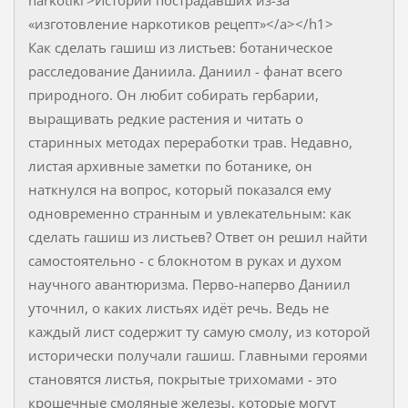
narkotiki'>Истории пострадавших из-за
«изготовление наркотиков рецепт»</a></h1>
Как сделать гашиш из листьев: ботаническое
расследование Даниила. Даниил - фанат всего
природного. Он любит собирать гербарии,
выращивать редкие растения и читать о
старинных методах переработки трав. Недавно,
листая архивные заметки по ботанике, он
наткнулся на вопрос, который показался ему
одновременно странным и увлекательным: как
сделать гашиш из листьев? Ответ он решил найти
самостоятельно - с блокнотом в руках и духом
научного авантюризма. Перво-наперво Даниил
уточнил, о каких листьях идёт речь. Ведь не
каждый лист содержит ту самую смолу, из которой
исторически получали гашиш. Главными героями
становятся листья, покрытые трихомами - это
крошечные смоляные железы, которые могут