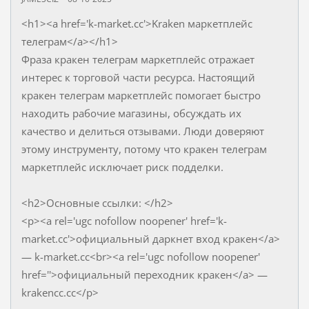
<h1><a href='k-market.cc'>Kraken маркетплейс
телеграм</a></h1>
Фраза кракен телеграм маркетплейс отражает
интерес к торговой части ресурса. Настоящий
кракен телеграм маркетплейс помогает быстро
находить рабочие магазины, обсуждать их
качество и делиться отзывами. Люди доверяют
этому инструменту, потому что кракен телеграм
маркетплейс исключает риск подделки.
<h2>Основные ссылки: </h2>
<p><a rel='ugc nofollow noopener' href='k-
market.cc'>официальный даркнет вход кракен</a>
— k-market.cc<br><a rel='ugc nofollow noopener'
href=''>официальный переходник кракен</a> —
krakencc.cc</p>