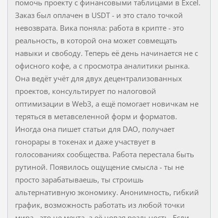
помочь проекту с финансовыми таблицами в Excel.
Заказ был оплачен в USDT - и это стало точкой
невозврата. Вика поняла: работа в крипте - это
реальность, в которой она может совмещать
навыки и свободу. Теперь её день начинается не с
офисного кофе, а с просмотра аналитики рынка.
Она ведёт учёт для двух децентрализованных
проектов, консультирует по налоговой
оптимизации в Web3, а ещё помогает новичкам не
теряться в метавселенной форм и форматов.
Иногда она пишет статьи для DAO, получает
гонорары в токенах и даже участвует в
голосованиях сообщества. Работа перестала быть
рутиной. Появилось ощущение смысла - ты не
просто зарабатываешь, ты строишь
альтернативную экономику. Анонимность, гибкий
график, возможность работать из любой точки
мира - это не мечта, а её новая реальность. Если