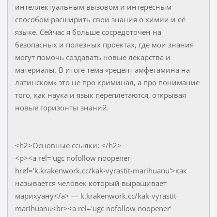
интеллектуальным вызовом и интересным
способом расширить свои знания о химии и её
языке. Сейчас я больше сосредоточен на
безопасных и полезных проектах, где мои знания
могут помочь создавать новые лекарства и
материалы. В итоге тема «рецепт амфетамина на
латинском» это не про криминал, а про понимание
того, как наука и язык переплетаются, открывая
новые горизонты знаний.
<h2>Основные ссылки: </h2>
<p><a rel='ugc nofollow noopener'
href='k.krakenwork.cc/kak-vyrastit-marihuanu'>как
называется человек который выращивает
марихуану</a> — k.krakenwork.cc/kak-vyrastit-
marihuanu<br><a rel='ugc nofollow noopener'