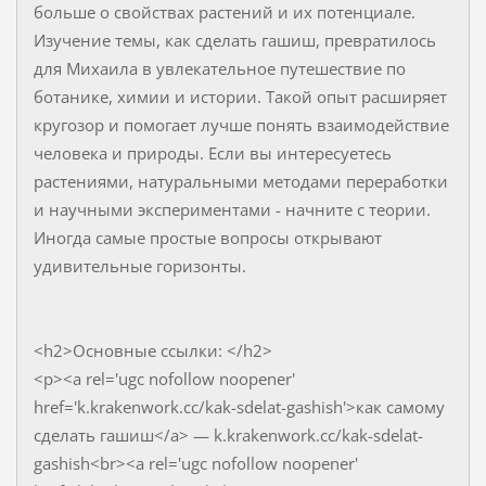
больше о свойствах растений и их потенциале.
Изучение темы, как сделать гашиш, превратилось
для Михаила в увлекательное путешествие по
ботанике, химии и истории. Такой опыт расширяет
кругозор и помогает лучше понять взаимодействие
человека и природы. Если вы интересуетесь
растениями, натуральными методами переработки
и научными экспериментами - начните с теории.
Иногда самые простые вопросы открывают
удивительные горизонты.
<h2>Основные ссылки: </h2>
<p><a rel='ugc nofollow noopener'
href='k.krakenwork.cc/kak-sdelat-gashish'>как самому
сделать гашиш</a> — k.krakenwork.cc/kak-sdelat-
gashish<br><a rel='ugc nofollow noopener'