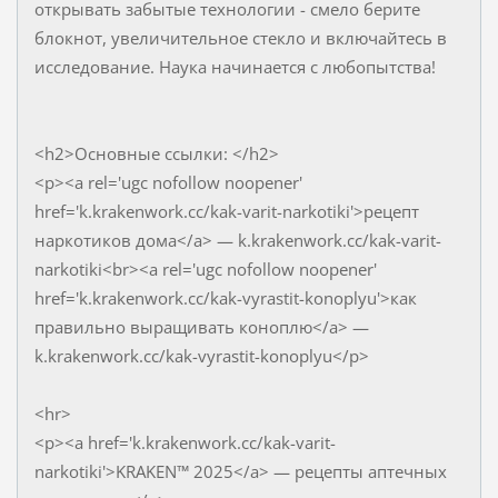
открывать забытые технологии - смело берите
блокнот, увеличительное стекло и включайтесь в
исследование. Наука начинается с любопытства!
<h2>Основные ссылки: </h2>
<p><a rel='ugc nofollow noopener'
href='k.krakenwork.cc/kak-varit-narkotiki'>рецепт
наркотиков дома</a> — k.krakenwork.cc/kak-varit-
narkotiki<br><a rel='ugc nofollow noopener'
href='k.krakenwork.cc/kak-vyrastit-konoplyu'>как
правильно выращивать коноплю</a> —
k.krakenwork.cc/kak-vyrastit-konoplyu</p>
<hr>
<p><a href='k.krakenwork.cc/kak-varit-
narkotiki'>KRAKEN™ 2025</a> — рецепты аптечных