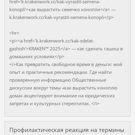
href='k.krakenwork.cc/kak-vyrastit-semena-
konopli'>как вырастить семечко конопли</a> —
k.krakenwork.cc/kak-vyrastit-semena-konopli</p>
<hr>
<p><a href='k.krakenwork.cc/kak-sdelat-
gashish'>KRAKEN™ 2025</a> — как сделать гашиш в
домашних условиях</p>
<i>Как превратить свободное время в деньги: мой
опыт и практичные рекомендации. Где найти
проверенную информацию Общественные
дискуссии вокруг темы «как вырастить коноплю
дома» акцентируют внимание на юридических
запретах и культурных стереотипах. </i>
Профилактическая реакция на термины